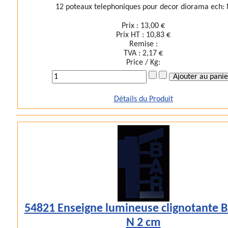
12 poteaux telephoniques pour decor diorama ech: 
Prix :
13,00 €
Prix HT :
10,83 €
Remise :
TVA :
2,17 €
Price / Kg:
Détails du Produit
54821 Enseigne lumineuse clignotante 
N 2 cm