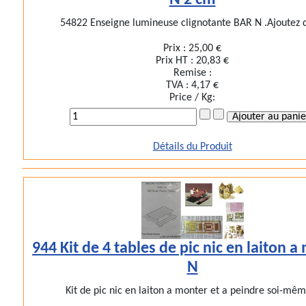
N 2 cm
54822 Enseigne lumineuse clignotante BAR N .Ajoutez d
Prix :
25,00 €
Prix HT :
20,83 €
Remise :
TVA :
4,17 €
Price / Kg:
Détails du Produit
944 Kit de 4 tables de pic nic en laiton 
N
Kit de pic nic en laiton a monter et a peindre soi-mêm