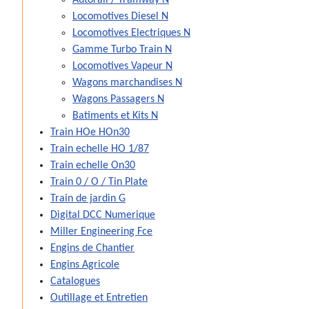
Autorail / Tramway N
Locomotives Diesel N
Locomotives Electriques N
Gamme Turbo Train N
Locomotives Vapeur N
Wagons marchandises N
Wagons Passagers N
Batiments et Kits N
Train HOe HOn30
Train echelle HO 1/87
Train echelle On30
Train 0 / O / Tin Plate
Train de jardin G
Digital DCC Numerique
Miller Engineering Fce
Engins de Chantier
Engins Agricole
Catalogues
Outillage et Entretien