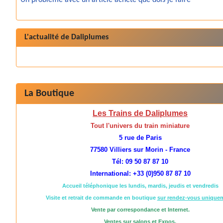
Un probleme avec un article achete que dois je faire
L'actualité de Daliplumes
La Boutique
Les Trains de Daliplumes
Tout l'univers du train miniature
5 rue de Paris
77580 Villiers sur Morin - France
Tél: 09 50 87 87 10
International: +33 (0)950 87 87 10
Accueil téléphonique les lundis, mardis, jeudis et vendredis
Visite et retrait de commande en boutique
sur rendez-vous unique
Vente par correspondance et Internet.
Ventes sur salons et Expos.