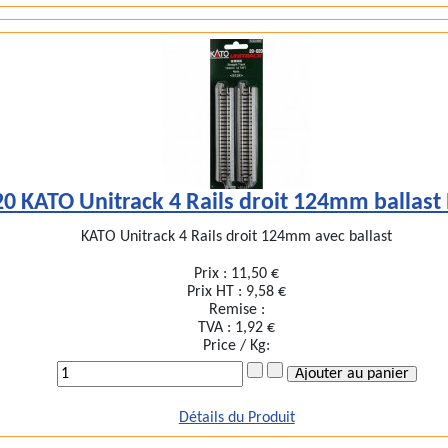
20 KATO Unitrack 4 Rails droit 124mm ballast
KATO Unitrack 4 Rails droit 124mm avec ballast
Prix :
11,50 €
Prix HT :
9,58 €
Remise :
TVA :
1,92 €
Price / Kg:
Détails du Produit