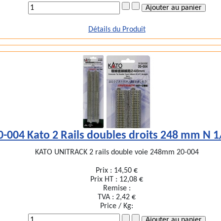
Détails du Produit
0-004 Kato 2 Rails doubles droits 248 mm N 
KATO UNITRACK 2 rails double voie 248mm 20-004
Prix :
14,50 €
Prix HT :
12,08 €
Remise :
TVA :
2,42 €
Price / Kg: