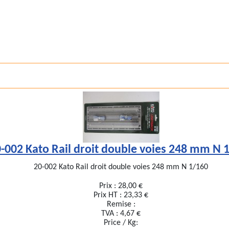
-002 Kato Rail droit double voies 248 mm N 
20-002 Kato Rail droit double voies 248 mm N 1/160
Prix :
28,00 €
Prix HT :
23,33 €
Remise :
TVA :
4,67 €
Price / Kg: