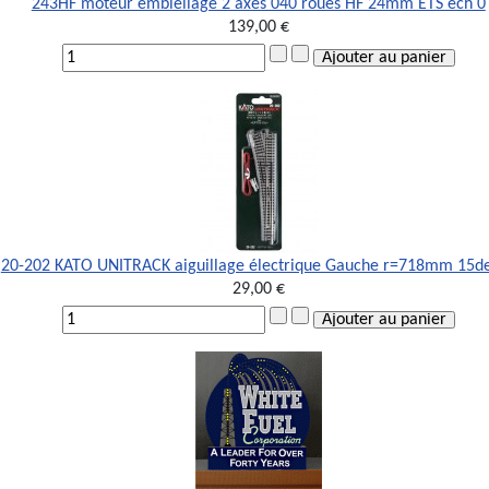
243HF moteur embiellage 2 axes 040 roues HF 24mm ETS ech 0
139,00 €
20-202 KATO UNITRACK aiguillage électrique Gauche r=718mm 15d
29,00 €