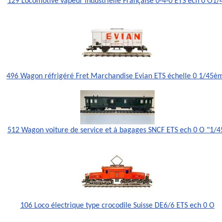
129 Locomotive vapeur industrielle Française 0-4-0 ETS ech 0 O1/
496 Wagon réfrigéré Fret Marchandise Evian ETS échelle 0 1/45è
512 Wagon voiture de service et à bagages SNCF ETS ech 0 O "1/4
106 Loco électrique type crocodile Suisse DE6/6 ETS ech 0 O