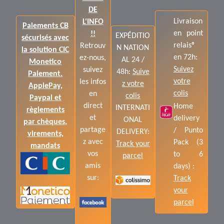
DE
Livraison
L'INFO
Paiements CB
en point
!!
EXPÉDITIO
sécurisés avec
relais®
Retrouv
N NATION
la solution CIC
en 72h:
ez-nous,
AL 24 /
Monetico
Suivez
suivez
48h:
Suive
Paiement.
votre
les infos
z votre
ApplePay,
colis
en
colis
Paypal et
direct
Home
INTERNATI
règlements
et
delivery
ONAL
par chèques,
partage
/ Punto
DELIVERY:
virements,
z avec
Pack (3
Track your
mandats
vos
to 6
parcel
amis
days) :
sur:
Track
your
parcel