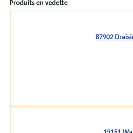
Produits en vedette
87902 Drais
19151 Wag