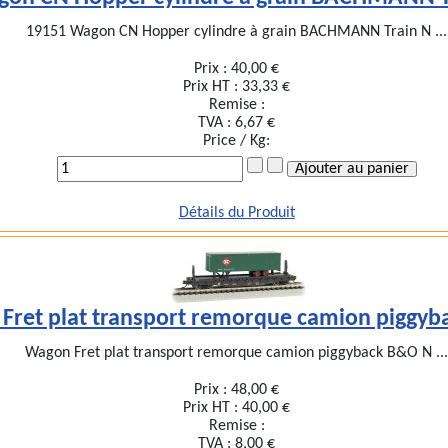
19151 Wagon CN Hopper cylindre à grain BACHMANN Train N ...
Prix :
40,00 €
Prix HT :
33,33 €
Remise :
TVA :
6,67 €
Price / Kg:
Détails du Produit
Fret plat transport remorque camion piggyb
Wagon Fret plat transport remorque camion piggyback B&O N ..
Prix :
48,00 €
Prix HT :
40,00 €
Remise :
TVA :
8,00 €