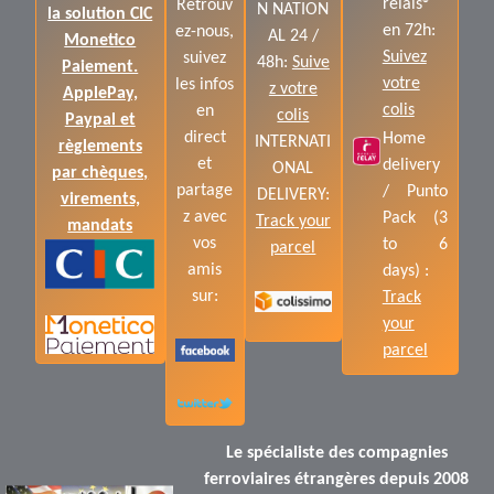
relais®
Retrouv
N NATION
la solution CIC
en 72h:
ez-nous,
AL 24 /
Monetico
Suivez
suivez
48h:
Suive
Paiement.
votre
les infos
z votre
ApplePay,
colis
en
colis
Paypal et
direct
Home
INTERNATI
règlements
et
delivery
ONAL
par chèques,
partage
/ Punto
DELIVERY:
virements,
z avec
Pack (3
Track your
mandats
vos
to 6
parcel
amis
days) :
sur:
Track
your
parcel
Le spécialiste des compagnies
ferroviaires étrangères depuis 2008