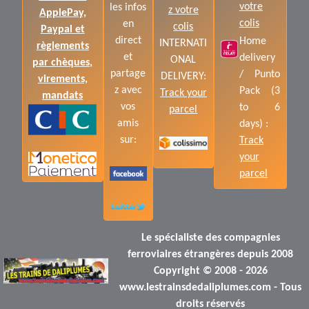
votre
les infos
z votre
ApplePay,
colis
en
colis
Paypal et
direct
Home
INTERNATI
règlements
et
delivery
ONAL
par chèques,
partage
/ Punto
DELIVERY:
virements,
z avec
Pack (3
Track your
mandats
vos
to 6
parcel
amis
days) :
sur:
Track
your
parcel
Le spécialiste des compagnies
ferroviaires étrangères depuis 2008
Copyright © 2008 - 2026
www.lestrainsdedaliplumes.com - Tous
droits réservés