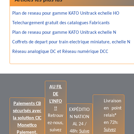
Articles les plus lus
Plan de reseau pour gamme KATO Unitrack echelle HO
Telechargement gratuit des catalogues Fabricants
Plan de reseau pour gamme KATO Unitrack echelle N
Coffrets de depart pour train electrique miniature, echelle N
Réseau analogique DC et Réseau numérique DCC
AU FIL
DE
Livraison
L'INFO
Paiements CB
en point
!!
EXPÉDITIO
sécurisés avec
relais®
Retrouv
N NATION
la solution CIC
en 72h:
ez-nous,
AL 24 /
Monetico
Suivez
suivez
48h:
Suive
Paiement.