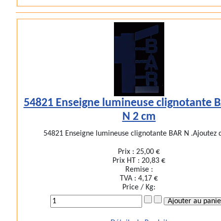
54821 Enseigne lumineuse clignotante 
N 2 cm
54821 Enseigne lumineuse clignotante BAR N .Ajoutez d
Prix :
25,00 €
Prix HT :
20,83 €
Remise :
TVA :
4,17 €
Price / Kg: