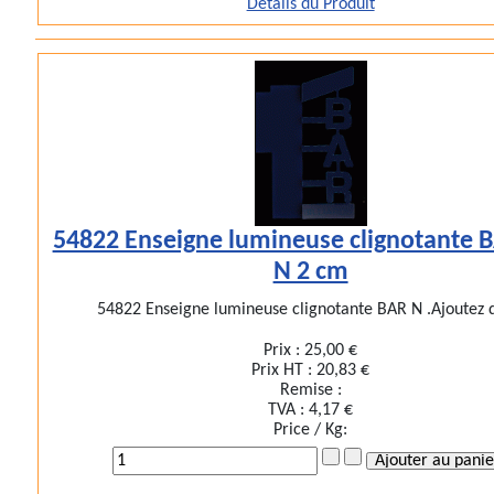
Détails du Produit
54822 Enseigne lumineuse clignotante 
N 2 cm
54822 Enseigne lumineuse clignotante BAR N .Ajoutez d
Prix :
25,00 €
Prix HT :
20,83 €
Remise :
TVA :
4,17 €
Price / Kg: