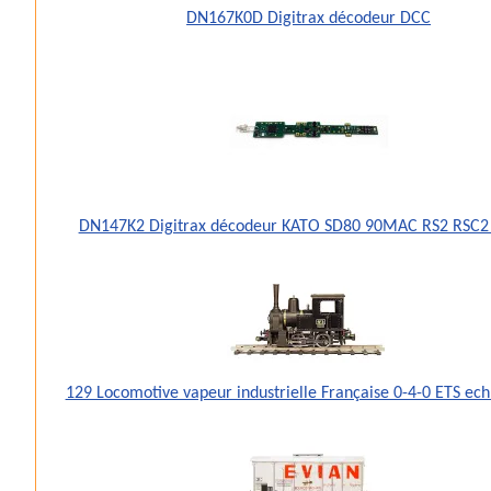
DN167K0D Digitrax décodeur DCC
DN147K2 Digitrax décodeur KATO SD80 90MAC RS2 RSC2
129 Locomotive vapeur industrielle Française 0-4-0 ETS ec