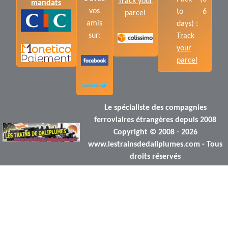
Track your
mandats
vos
to 6
parcel
amis
days) :
sur:
Track
your
parcel
Le spécialiste des compagnies
ferroviaires étrangères depuis 2008
Copyright © 2008 - 2026
www.lestrainsdedaliplumes.com - Tous
droits réservés