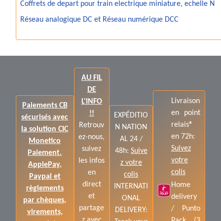
Coffrets de depart pour train electrique miniature, echelle N
Réseau analogique DC et Réseau numérique DCC
AU FIL
DE
Livraison
L'INFO
Paiements CB
en point
!!
EXPÉDITIO
sécurisés avec
relais®
Retrouv
N NATION
la solution CIC
en 72h:
ez-nous,
AL 24 /
Monetico
Suivez
suivez
48h:
Suive
Paiement.
votre
les infos
z votre
ApplePay,
colis
en
colis
Paypal et
direct
Home
INTERNATI
règlements
et
delivery
ONAL
par chèques,
partage
/ Punto
DELIVERY:
virements,
z avec
Pack (3