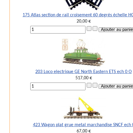
175 Atlas section de rail croisement 60 degrés échelle H
20,00 €
203 Loco electrique GE North Eastern ETS ech 0 O
517,00 €
423 Wagon plat grue metal marchandise SNCF ech 
67,00 €