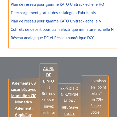
Plan de reseau pour gamme KATO Unitrack echelle HO
Telechargement gratuit des catalogues Fabricants
Plan de reseau pour gamme KATO Unitrack echelle N
Coffrets de depart pour train electrique miniature, echelle N
Réseau analogique DC et Réseau numérique DCC
AU FIL
DE
Livraison
L'INFO
Paiements CB
en point
!!
EXPÉDITIO
sécurisés avec
relais®
Retrouv
N NATION
la solution CIC
en 72h:
ez-nous,
AL 24 /
Monetico
Suivez
suivez
48h:
Suive
Paiement.
votre
les infos
z votre
ApplePay,