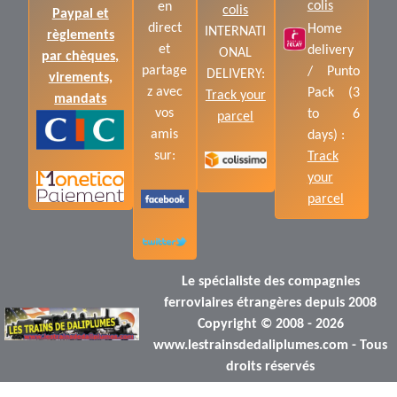
colis
en
colis
Paypal et
direct
Home
INTERNATI
règlements
et
delivery
ONAL
par chèques,
partage
/ Punto
DELIVERY:
virements,
z avec
Pack (3
Track your
mandats
vos
to 6
parcel
amis
days) :
sur:
Track
your
parcel
Le spécialiste des compagnies
ferroviaires étrangères depuis 2008
Copyright © 2008 - 2026
www.lestrainsdedaliplumes.com - Tous
droits réservés