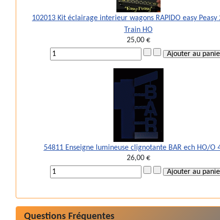
102013 Kit éclairage interieur wagons RAPIDO easy Peasy
Train HO
25,00 €
54811 Enseigne lumineuse clignotante BAR ech HO/O 
26,00 €
Questions Fréquentes