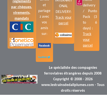
INTERNATI
règlements
et
delivery
ONAL
par chèques,
partage
/ Punto
DELIVERY:
virements,
z avec
Pack (3
Track your
mandats
vos
to 6
parcel
amis
days) :
sur:
Track
your
parcel
Le spécialiste des compagnies
ferroviaires étrangères depuis 2008
Copyright © 2008 - 2026
www.lestrainsdedaliplumes.com - Tous
droits réservés