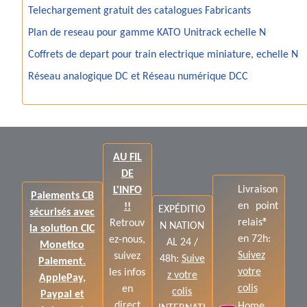
Telechargement gratuit des catalogues Fabricants
Plan de reseau pour gamme KATO Unitrack echelle N
Coffrets de depart pour train electrique miniature, echelle N
Réseau analogique DC et Réseau numérique DCC
AU FIL
DE
Livraison
L'INFO
Paiements CB
en point
!!
EXPÉDITIO
sécurisés avec
relais®
Retrouv
N NATION
la solution CIC
en 72h:
ez-nous,
AL 24 /
Monetico
Suivez
suivez
48h:
Suive
Paiement.
votre
les infos
z votre
ApplePay,
colis
en
colis
Paypal et
direct
Home