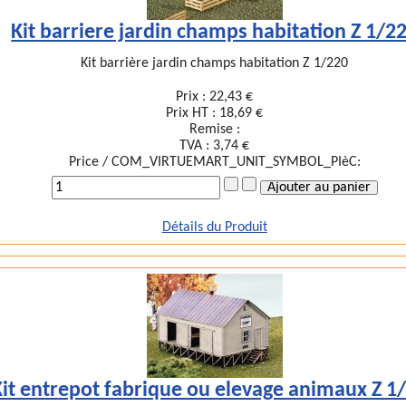
Kit barriere jardin champs habitation Z 1/2
Kit barrière jardin champs habitation Z 1/220
Prix :
22,43 €
Prix HT :
18,69 €
Remise :
TVA :
3,74 €
Price / COM_VIRTUEMART_UNIT_SYMBOL_PIèC:
Détails du Produit
Kit entrepot fabrique ou elevage animaux Z 1