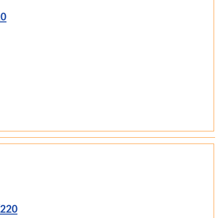
20
/220