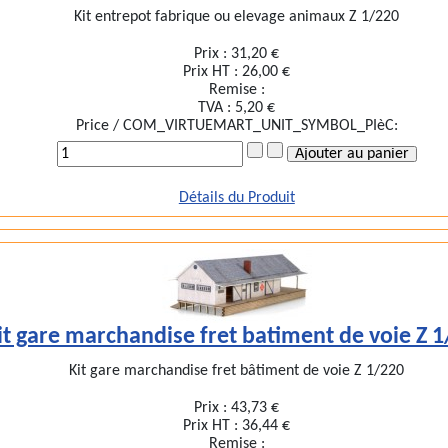
Kit entrepot fabrique ou elevage animaux Z 1/220
Prix :
31,20 €
Prix HT :
26,00 €
Remise :
TVA :
5,20 €
Price / COM_VIRTUEMART_UNIT_SYMBOL_PIèC:
Détails du Produit
it gare marchandise fret batiment de voie Z 
Kit gare marchandise fret bâtiment de voie Z 1/220
Prix :
43,73 €
Prix HT :
36,44 €
Remise :