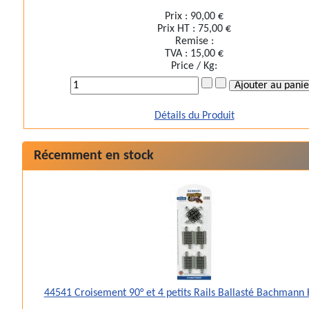
Prix :
90,00 €
Prix HT :
75,00 €
Remise :
TVA :
15,00 €
Price / Kg:
Détails du Produit
Récemment en stock
44541 Croisement 90° et 4 petits Rails Ballasté Bachmann