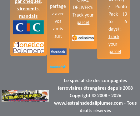
ONAL
par chèques,
partage
/ Punto
DELIVERY:
virements,
z avec
Pack (3
Track your
mandats
vos
to 6
parcel
amis
days) :
sur:
Track
your
parcel
Le spécialiste des compagnies
ferroviaires étrangères depuis 2008
Copyright © 2008 - 2026
www.lestrainsdedaliplumes.com - Tous
droits réservés