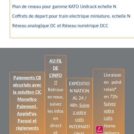
Plan de reseau pour gamme KATO Unitrack echelle N
Coffrets de depart pour train electrique miniature, echelle N
Réseau analogique DC et Réseau numérique DCC
AU FIL
DE
Livraison
L'INFO
Paiements CB
en point
!!
EXPÉDITIO
sécurisés avec
relais®
Retrouv
N NATION
la solution CIC
en 72h:
ez-nous,
AL 24 /
Monetico
Suivez
suivez
48h:
Suive
Paiement.
votre
les infos
z votre
ApplePay,
colis
en
colis
Paypal et
direct
Home
INTERNATI
règlements
et
delivery