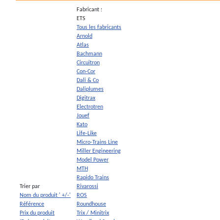
Fabricant :
ETS
Tous les fabricants
Arnold
Atlas
Bachmann
Circuitron
Con-Cor
Dali & Co
Daliplumes
Digitrax
Electrotren
Jouef
Kato
Life-Like
Micro-Trains Line
Miller Engineering
Model Power
MTH
Rapido Trains
Trier par
Rivarossi
Nom du produit ' +/-'
ROS
Référence
Roundhouse
Prix du produit
Trix / Minitrix