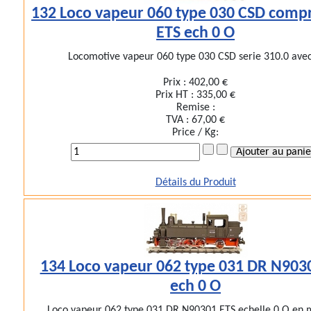
132 Loco vapeur 060 type 030 CSD comp
ETS ech 0 O
Locomotive vapeur 060 type 030 CSD serie 310.0 avec 
Prix :
402,00 €
Prix HT :
335,00 €
Remise :
TVA :
67,00 €
Price / Kg:
Détails du Produit
134 Loco vapeur 062 type 031 DR N903
ech 0 O
Loco vapeur 062 type 031 DR N90301 ETS echelle 0 O en mé