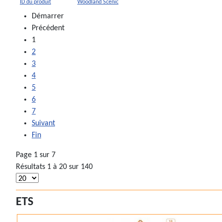
ID du produit
Woodland Scenic
Démarrer
Précédent
1
2
3
4
5
6
7
Suivant
Fin
Page 1 sur 7
Résultats 1 à 20 sur 140
ETS