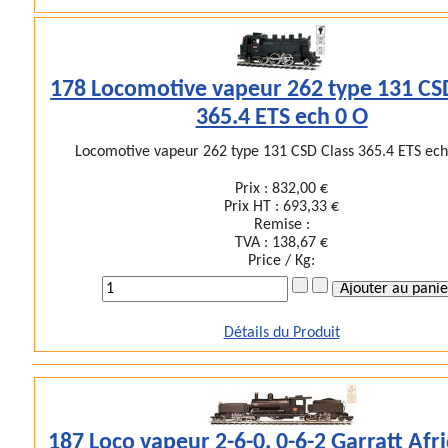
178 Locomotive vapeur 262 type 131 CS
365.4 ETS ech 0 O
Locomotive vapeur 262 type 131 CSD Class 365.4 ETS eche
Prix :
832,00 €
Prix HT :
693,33 €
Remise :
TVA :
138,67 €
Price / Kg:
Détails du Produit
187 Loco vapeur 2-6-0. 0-6-2 Garratt Afr