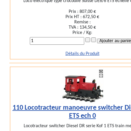
Loco electrique type crocodile Suisse DE6/6 ETS echelle 0
Prix :
807,00 €
Prix HT :
672,50 €
Remise :
TVA :
134,50 €
Price / Kg:
Détails du Produit
110 Locotracteur manoeuvre switcher Di
ETS ech 0
Locotracteur switcher Diesel DR serie Kof 1 ETS train met