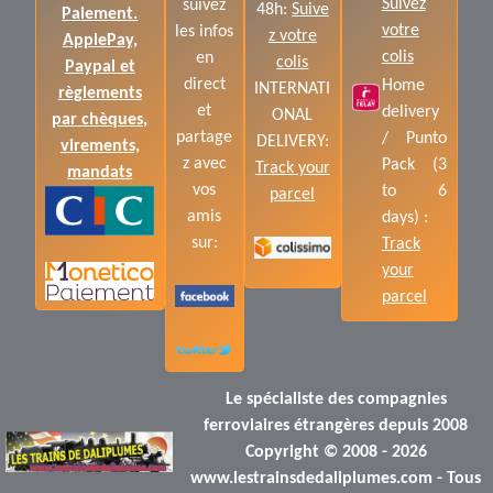
Suivez
suivez
48h:
Suive
Paiement.
votre
les infos
z votre
ApplePay,
colis
en
colis
Paypal et
direct
Home
INTERNATI
règlements
et
delivery
ONAL
par chèques,
partage
/ Punto
DELIVERY:
virements,
z avec
Pack (3
Track your
mandats
vos
to 6
parcel
amis
days) :
sur:
Track
your
parcel
Le spécialiste des compagnies
ferroviaires étrangères depuis 2008
Copyright © 2008 - 2026
www.lestrainsdedaliplumes.com - Tous