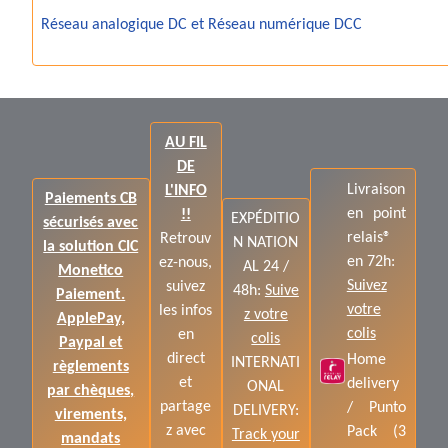
Réseau analogique DC et Réseau numérique DCC
AU FIL
DE
Livraison
L'INFO
Paiements CB
en point
!!
EXPÉDITIO
sécurisés avec
relais®
Retrouv
N NATION
la solution CIC
en 72h:
ez-nous,
AL 24 /
Monetico
Suivez
suivez
48h:
Suive
Paiement.
votre
les infos
z votre
ApplePay,
colis
en
colis
Paypal et
direct
Home
INTERNATI
règlements
et
delivery
ONAL
par chèques,
partage
/ Punto
DELIVERY:
virements,
z avec
Pack (3
Track your
mandats