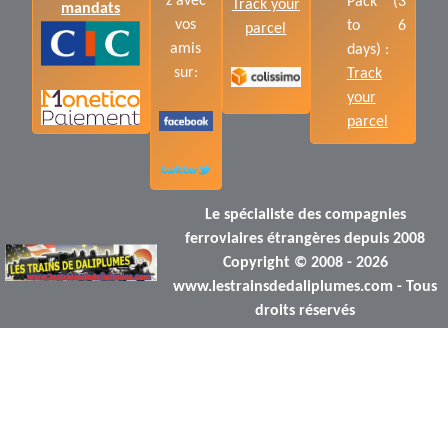
z avec
Pack (3
Track your
mandats
vos
to 6
parcel
amis
days) :
sur:
Track
your
parcel
Le spécialiste des compagnies
ferroviaires étrangères depuis 2008
Copyright © 2008 - 2026
www.lestrainsdedaliplumes.com - Tous
droits réservés