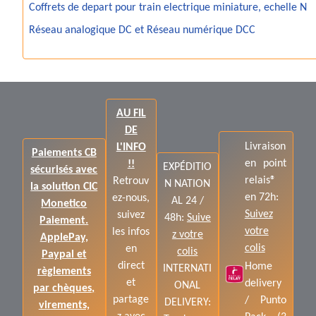
Coffrets de depart pour train electrique miniature, echelle N
Réseau analogique DC et Réseau numérique DCC
AU FIL
DE
Livraison
L'INFO
Paiements CB
en point
!!
EXPÉDITIO
sécurisés avec
relais®
Retrouv
N NATION
la solution CIC
en 72h:
ez-nous,
AL 24 /
Monetico
Suivez
suivez
48h:
Suive
Paiement.
votre
les infos
z votre
ApplePay,
colis
en
colis
Paypal et
direct
Home
INTERNATI
règlements
et
delivery
ONAL
par chèques,
partage
/ Punto
DELIVERY:
virements,