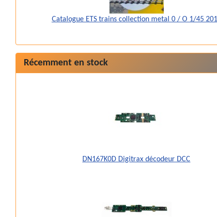
Catalogue ETS trains collection metal 0 / O 1/45 20
Récemment en stock
DN167K0D Digitrax décodeur DCC