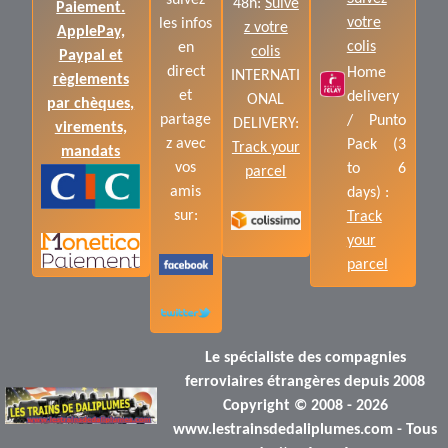
suivez
48h:
Suive
Paiement.
votre
les infos
z votre
ApplePay,
colis
en
colis
Paypal et
direct
Home
INTERNATI
règlements
et
delivery
ONAL
par chèques,
partage
/ Punto
DELIVERY:
virements,
z avec
Pack (3
Track your
mandats
vos
to 6
parcel
amis
days) :
sur:
Track
your
parcel
Le spécialiste des compagnies
ferroviaires étrangères depuis 2008
Copyright © 2008 - 2026
www.lestrainsdedaliplumes.com - Tous