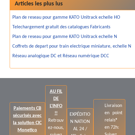
Articles les plus lus
Plan de reseau pour gamme KATO Unitrack echelle HO
Telechargement gratuit des catalogues Fabricants
Plan de reseau pour gamme KATO Unitrack echelle N
Coffrets de depart pour train electrique miniature, echelle N
Réseau analogique DC et Réseau numérique DCC
AU FIL
DE
Livraison
L'INFO
Paiements CB
en point
!!
EXPÉDITIO
sécurisés avec
relais®
Retrouv
N NATION
la solution CIC
en 72h:
ez-nous,
AL 24 /
Monetico
Suivez