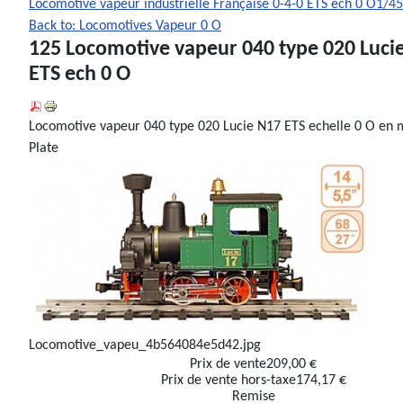
Locomotive vapeur industrielle Française 0-4-0 ETS ech 0 O1/45
Back to: Locomotives Vapeur 0 O
125 Locomotive vapeur 040 type 020 Luci
ETS ech 0 O
Locomotive vapeur 040 type 020 Lucie N17 ETS echelle 0 O en m
Plate
Locomotive_vapeu_4b564084e5d42.jpg
Prix ​​de vente
209,00 €
Prix de vente hors-taxe
174,17 €
Remise