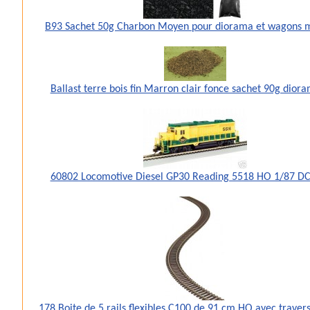
B93 Sachet 50g Charbon Moyen pour diorama et wagons 
Ballast terre bois fin Marron clair fonce sachet 90g dior
60802 Locomotive Diesel GP30 Reading 5518 HO 1/87 DC
178 Boite de 5 rails flexibles C100 de 91 cm HO avec traver