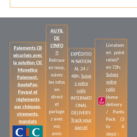
AU FIL
DE
Livraison
L'INFO
Paiements CB
en point
!!
EXPÉDITIO
sécurisés avec
relais®
Retrouv
N NATION
la solution CIC
en 72h:
ez-nous,
AL 24 /
Monetico
Suivez
suivez
48h:
Suive
Paiement.
votre
les infos
z votre
ApplePay,
colis
en
colis
Paypal et
direct
Home
INTERNATI
règlements
et
delivery
ONAL
par chèques,
partage
/ Punto
DELIVERY:
virements,
z avec
Pack (3
Track your
mandats
vos
to 6
parcel
amis
days) :