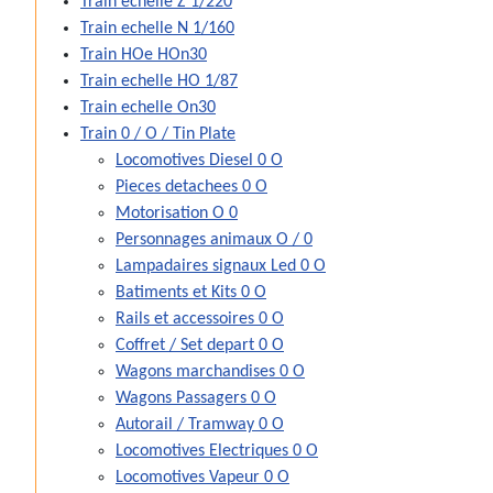
Train echelle Z 1/220
Train echelle N 1/160
Train HOe HOn30
Train echelle HO 1/87
Train echelle On30
Train 0 / O / Tin Plate
Locomotives Diesel 0 O
Pieces detachees 0 O
Motorisation O 0
Personnages animaux O / 0
Lampadaires signaux Led 0 O
Batiments et Kits 0 O
Rails et accessoires 0 O
Coffret / Set depart 0 O
Wagons marchandises 0 O
Wagons Passagers 0 O
Autorail / Tramway 0 O
Locomotives Electriques 0 O
Locomotives Vapeur 0 O