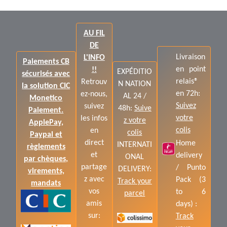
AU FIL
DE
Livraison
L'INFO
Paiements CB
en point
!!
EXPÉDITIO
sécurisés avec
relais®
Retrouv
N NATION
la solution CIC
en 72h:
ez-nous,
AL 24 /
Monetico
Suivez
suivez
48h:
Suive
Paiement.
votre
les infos
z votre
ApplePay,
colis
en
colis
Paypal et
direct
Home
INTERNATI
règlements
et
delivery
ONAL
par chèques,
partage
/ Punto
DELIVERY:
virements,
z avec
Pack (3
Track your
mandats
vos
to 6
parcel
amis
days) :
sur:
Track