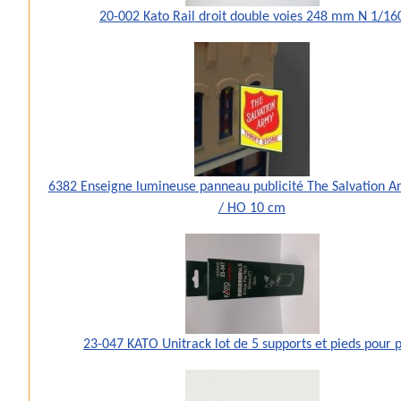
20-002 Kato Rail droit double voies 248 mm N 1/16
6382 Enseigne lumineuse panneau publicité The Salvation A
/ HO 10 cm
23-047 KATO Unitrack lot de 5 supports et pieds pour 