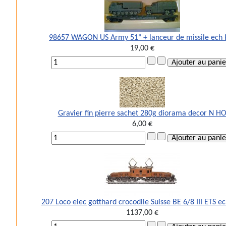
98657 WAGON US Army 51" + lanceur de missile ech
19,00 €
Gravier fin pierre sachet 280g diorama decor N H
6,00 €
207 Loco elec gotthard crocodile Suisse BE 6/8 III ETS e
1137,00 €