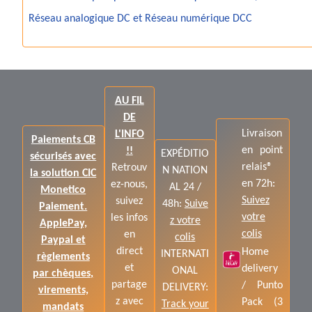
Réseau analogique DC et Réseau numérique DCC
AU FIL
DE
Livraison
L'INFO
Paiements CB
en point
!!
EXPÉDITIO
sécurisés avec
relais®
Retrouv
N NATION
la solution CIC
en 72h:
ez-nous,
AL 24 /
Monetico
Suivez
suivez
48h:
Suive
Paiement.
votre
les infos
z votre
ApplePay,
colis
en
colis
Paypal et
direct
Home
INTERNATI
règlements
et
delivery
ONAL
par chèques,
partage
/ Punto
DELIVERY:
virements,
z avec
Pack (3
Track your
mandats