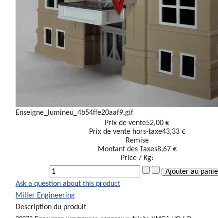
Enseigne_lumineu_4b54ffe20aaf9.gif
Prix ​​de vente
52,00 €
Prix de vente hors-taxe
43,33 €
Remise
Montant des Taxes
8,67 €
Price / Kg:
Ask a question about this product
Miller Engineering
Description du produit