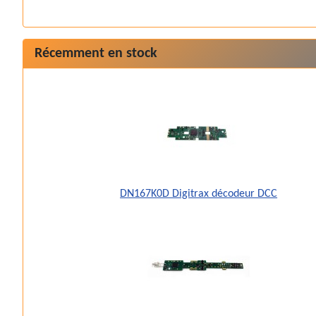
Récemment en stock
DN167K0D Digitrax décodeur DCC