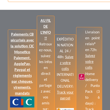
AU FIL
DE
Livraison
L'INFO
Paiements CB
en point
!!
EXPÉDITIO
sécurisés avec
relais®
Retrouv
N NATION
la solution CIC
en 72h:
ez-nous,
AL 24 /
Monetico
Suivez
suivez
48h:
Suive
Paiement.
votre
les infos
z votre
ApplePay,
colis
en
colis
Paypal et
direct
Home
INTERNATI
règlements
et
delivery
ONAL
par chèques,
partage
/ Punto
DELIVERY:
virements,
z avec
Pack (3
Track your
mandats
vos
to 6
parcel
amis
days) :
sur:
Track