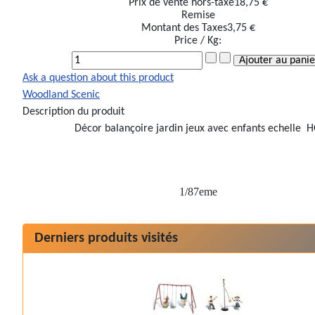
Prix de vente hors-taxe
18,75 €
Remise
Montant des Taxes
3,75 €
Price / Kg:
Ask a question about this product
Woodland Scenic
Description du produit
Décor balançoire jardin jeux avec enfants echelle 
1/87eme
Derniers produits visités