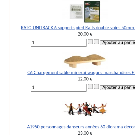
KATO UNITRACK 6 supports pied Rails double voies 50mm
20,00 €
C6 Chargement sable minerai wagons marchandises E
12,00 €
A1950 personnages danseurs années 60 diorama deco
23,00 €