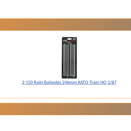
2-150 Rails Ballastés 246mm KATO Train HO 1/87