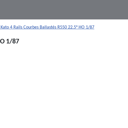
 Kato 4 Rails Courbes Ballastés R550 22.5° HO 1/87
HO 1/87