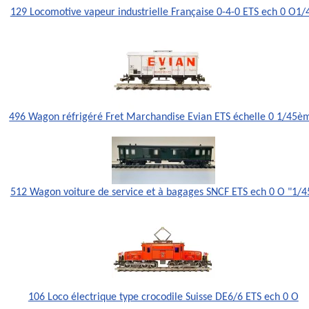
129 Locomotive vapeur industrielle Française 0-4-0 ETS ech 0 O1/
496 Wagon réfrigéré Fret Marchandise Evian ETS échelle 0 1/45è
512 Wagon voiture de service et à bagages SNCF ETS ech 0 O "1/4
106 Loco électrique type crocodile Suisse DE6/6 ETS ech 0 O