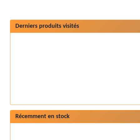
Derniers produits visités
Récemment en stock