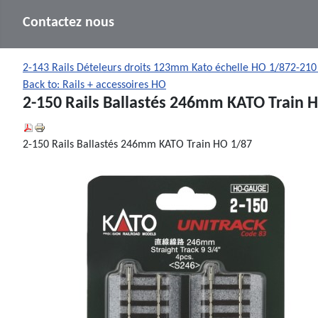
Contactez nous
2-143 Rails Dételeurs droits 123mm Kato échelle HO 1/87
2-210
Back to: Rails + accessoires HO
2-150 Rails Ballastés 246mm KATO Train 
2-150 Rails Ballastés 246mm KATO Train HO 1/87