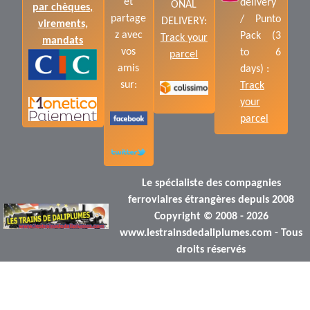
et
delivery
ONAL
par chèques,
partage
/ Punto
DELIVERY:
virements,
z avec
Pack (3
Track your
mandats
vos
to 6
parcel
amis
days) :
sur:
Track
your
parcel
Le spécialiste des compagnies
ferroviaires étrangères depuis 2008
Copyright © 2008 - 2026
www.lestrainsdedaliplumes.com - Tous
droits réservés