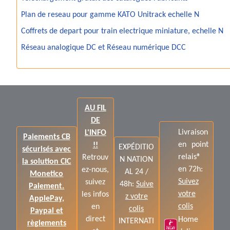
Plan de reseau pour gamme KATO Unitrack echelle N
Coffrets de depart pour train electrique miniature, echelle N
Réseau analogique DC et Réseau numérique DCC
AU FIL
DE
Livraison
L'INFO
Paiements CB
en point
!!
EXPÉDITIO
sécurisés avec
relais®
Retrouv
N NATION
la solution CIC
en 72h:
ez-nous,
AL 24 /
Monetico
Suivez
suivez
48h:
Suive
Paiement.
votre
les infos
z votre
ApplePay,
colis
en
colis
Paypal et
direct
Home
INTERNATI
règlements