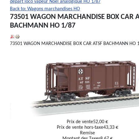
départ loco vapeur Noel analogique HO 1/87
Back to: Wagons marchandises HO
73501 WAGON MARCHANDISE BOX CAR A
BACHMANN HO 1/87
73501 WAGON MARCHANDISE BOX CAR ATSF BACHMANN HO 1
Prix ​​de vente
52,00 €
Prix de vente hors-taxe
43,33 €
Remise
Montant des Taxes
8,67 €