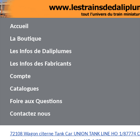
Accueil
La Boutique
Les Infos de Daliplumes
Les Infos des Fabricants
Compte
Catalogues
Foire aux Questions
Contactez nous
72108 Wagon citerne Tank Car UNION TANK LINE HO 1/87
774 C