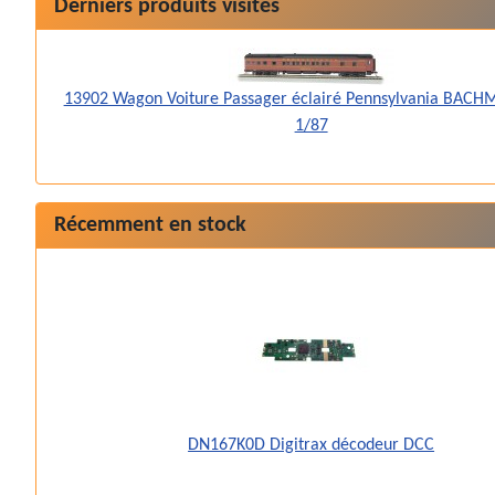
Derniers produits visités
13902 Wagon Voiture Passager éclairé Pennsylvania BAC
1/87
Récemment en stock
DN167K0D Digitrax décodeur DCC