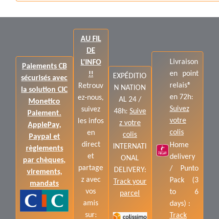
AU FIL
DE
Livraison
L'INFO
Paiements CB
en point
!!
EXPÉDITIO
sécurisés avec
relais®
Retrouv
N NATION
la solution CIC
en 72h:
ez-nous,
AL 24 /
Monetico
Suivez
suivez
48h:
Suive
Paiement.
votre
les infos
z votre
ApplePay,
colis
en
colis
Paypal et
direct
Home
INTERNATI
règlements
et
delivery
ONAL
par chèques,
partage
/ Punto
DELIVERY:
virements,
z avec
Pack (3
Track your
mandats
vos
to 6
parcel
amis
days) :
sur:
Track