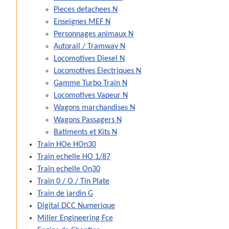
Pieces detachees N
Enseignes MEF N
Personnages animaux N
Autorail / Tramway N
Locomotives Diesel N
Locomotives Electriques N
Gamme Turbo Train N
Locomotives Vapeur N
Wagons marchandises N
Wagons Passagers N
Batiments et Kits N
Train HOe HOn30
Train echelle HO 1/87
Train echelle On30
Train 0 / O / Tin Plate
Train de jardin G
Digital DCC Numerique
Miller Engineering Fce