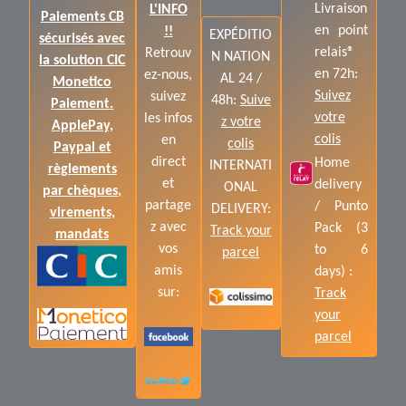
Livraison
L'INFO
Paiements CB
en point
!!
EXPÉDITIO
sécurisés avec
relais®
Retrouv
N NATION
la solution CIC
en 72h:
ez-nous,
AL 24 /
Monetico
Suivez
suivez
48h:
Suive
Paiement.
votre
les infos
z votre
ApplePay,
colis
en
colis
Paypal et
direct
Home
INTERNATI
règlements
et
delivery
ONAL
par chèques,
partage
/ Punto
DELIVERY:
virements,
z avec
Pack (3
Track your
mandats
vos
to 6
parcel
amis
days) :
sur:
Track
your
parcel