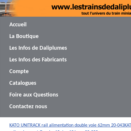
Accueil
La Boutique
Les Infos de Daliplumes
Les Infos des Fabricants
Compte
Catalogues
Foire aux Questions
Contactez nous
KATO UNITRACK rail alimentation double voie 62mm 20-043
KA